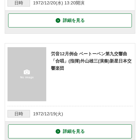
日時
1972/12/20
(水)
13:20
開演
詳細を見る
労音12月例会 ベートーベン第九交響曲
「合唱」(指揮)外山雄三(演奏)新星日本交
響楽団
日時
1972/12/19
(火)
詳細を見る