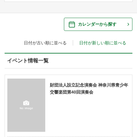
ご来場案内
・ 館内サービス・アクセシビリティ
施設を借りる
カレンダーから探す
・ フロアマップ
日付が古い順に並べる
日付が新しい順に並べる
・ 施設を借りる
音楽堂について
・ 交通案内
・ 空き状況
イベント情報一覧
・ よくある質問
・ 音楽堂のご案内
神奈川県立音楽堂
・ 抽選対象日
SNS
・ フロアマップ
財団法人設立記念演奏会 神奈川県青少年
・ 利用料金
交響楽団第40回演奏会
・ 芸術参与
・ 建築見学ツアー