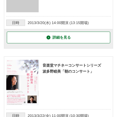
日時
2013/3/20
(水)
14:00
開演 (
13:15
開場)
詳細を見る
音楽堂マチネーコンサートシリーズ
波多野睦美「朝のコンサート」
日時
2013/3/22
(金)
11:00
開演 (
10:30
開場)