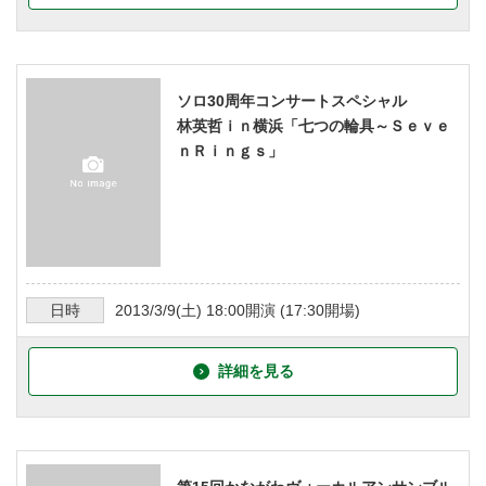
ソロ30周年コンサートスペシャル
林英哲ｉｎ横浜「七つの輪具～Ｓｅｖｅ
ｎＲｉｎｇｓ」
日時
2013/3/9
(土)
18:00
開演 (
17:30
開場)
詳細を見る