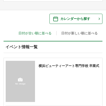
ご来場案内
・ 館内サービス・アクセシビリティ
施設を借りる
カレンダーから探す
・ フロアマップ
日付が古い順に並べる
日付が新しい順に並べる
・ 施設を借りる
音楽堂について
・ 交通案内
・ 空き状況
イベント情報一覧
・ よくある質問
・ 音楽堂のご案内
神奈川県立音楽堂
・ 抽選対象日
SNS
・ フロアマップ
横浜ビューティーアート専門学校 卒業式
・ 利用料金
・ 芸術参与
・ 建築見学ツアー