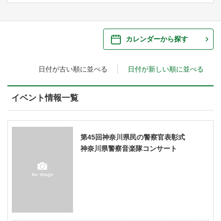
ご来場案内
・ 館内サービス・アクセシビリティ
施設を借りる
カレンダーから探す
・ フロアマップ
日付が古い順に並べる
日付が新しい順に並べる
・ 施設を借りる
音楽堂について
・ 交通案内
・ 空き状況
イベント情報一覧
・ よくある質問
・ 音楽堂のご案内
神奈川県立音楽堂
・ 抽選対象日
SNS
・ フロアマップ
第45回神奈川県民の警察官表彰式
・ 利用料金
神奈川県警察音楽隊コンサート
・ 芸術参与
・ 建築見学ツアー