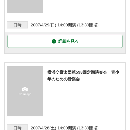
日時
2007/4/29
(日)
14:00
開演 (
13:30
開場)
詳細を見る
横浜交響楽団第598回定期演奏会 青少
年のための音楽会
日時
2007/4/28
(土)
14:00
開演 (
13:30
開場)