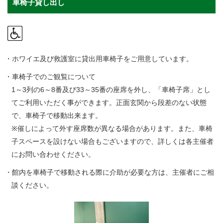
・ フロアマップ
車椅子貸し出し
・ 交通案内
・ よくある質問
・ホワイエ及び救護室に貸出用車椅子をご用意しています。
・車椅子でのご観覧について
施設を借りる
1～3列の6～8番及び33～35番の座席を外し、「車椅子席」とし
てご利用いただく事ができます。正面玄関から段差のない状態
で、車椅子で移動出来ます。
・ 施設を借りる
音楽堂について
※催しによって外す座席数が異なる場合があります。また、車椅
・ 空き状況
子スペースを設けない場合もございますので、詳しくは各主催者
にお問い合わせください。
・ 音楽堂のご案内
神奈川県立音楽堂
・ 抽選対象日
SNS
・館内を車椅子で移動される際に介助が必要な方は、主催者にご相
・ フロアマップ
談ください。
・ 利用料金
・ 芸術参与
・ 建築見学ツアー