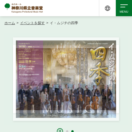
ホーム
>
イベントを探す
>
イ・ムジチの四季
検索
アクセシビリティ
チケット購入
交通案内
イベントを探す
・ イベント一覧
ご来場案内
・ イベントカレンダー
イ・ムジチ合奏団
・ 館内サービス・アクセシビリティ
施設を借りる