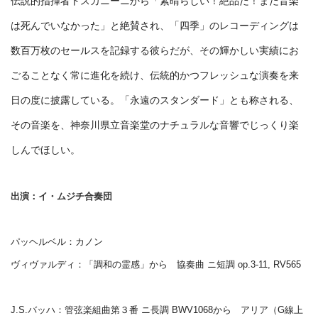
伝説的指揮者トスカニーニから「素晴らしい！絶品だ！まだ音楽
は死んでいなかった」と絶賛され、「四季」のレコーディングは
数百万枚のセールスを記録する彼らだが、その輝かしい実績にお
ごることなく常に進化を続け、伝統的かつフレッシュな演奏を来
日の度に披露している。「永遠のスタンダード」とも称される、
その音楽を、神奈川県立音楽堂のナチュラルな音響でじっくり楽
しんでほしい。
出演：イ・ムジチ合奏団
パッヘルベル：カノン
ヴィヴァルディ：「調和の霊感」から 協奏曲 ニ短調 op.3-11, RV565
J.S.バッハ：管弦楽組曲第３番 ニ長調 BWV1068から アリア（G線上