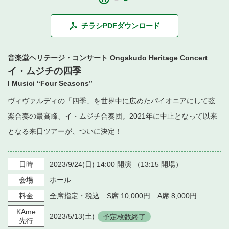
・ フロアマップ
・ 施設を借りる
音楽堂について
・ 交通案内
チラシPDFダウンロード
・ 空き状況
・ よくある質問
・ 音楽堂のご案内
神奈川県立音楽堂
音楽堂ヘリテージ・コンサート Ongakudo Heritage Concert
・ 抽選対象日
SNS
イ・ムジチの四季
・ フロアマップ
I Musici “Four Seasons”
・ 利用料金
・ 芸術参与
ヴィヴァルディの「四季」を世界中に広めたパイオニアにして弦
楽合奏の最高峰、イ・ムジチ合奏団。2021年に中止となって以来
・ 建築見学ツアー
となる来日ツアーが、ついに決定！
日時
2023/9/24
(日)
14:00
開演 （
13:15
開場）
会場
ホール
料金
全席指定・税込 S席 10,000円 A席 8,000円
KAme
2023/5/13
(土)
予定枚数終了
先行