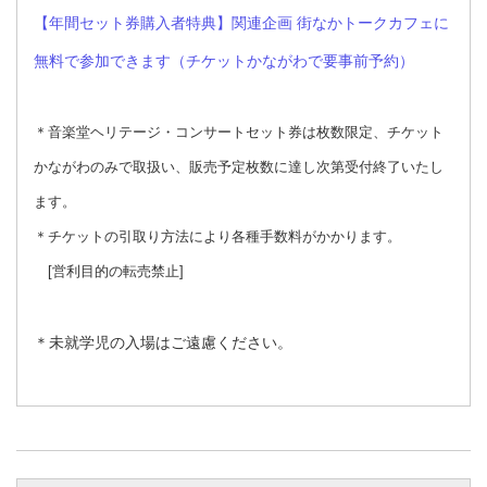
【
年間セット券購入者
特典】
関連企画 街なかトークカフェ
に
無料で参加できます（チケットかながわで要事前予約）
＊音楽堂ヘリテージ・コンサートセット券は枚数限定、チケット
かながわのみで取扱い、
販売予定枚数に達し次第受付終了いたし
ます。
＊チケットの引取り方法により各種手数料がかかります。
[営利目的の転売禁止]
＊未就学児の入場はご遠慮ください。