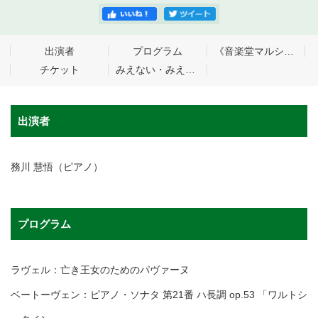
出演者
プログラム
《音楽堂マルシェ》 同時開催！
チケット
みえない・みえにくい、きこえない・きこえにくいなど、鑑賞に不安のある方のための鑑賞サポート
出演者
務川 慧悟（ピアノ）
プログラム
ラヴェル：亡き王女のためのパヴァーヌ
ベートーヴェン：ピアノ・ソナタ 第21番 ハ長調 op.53 「ワルトシ