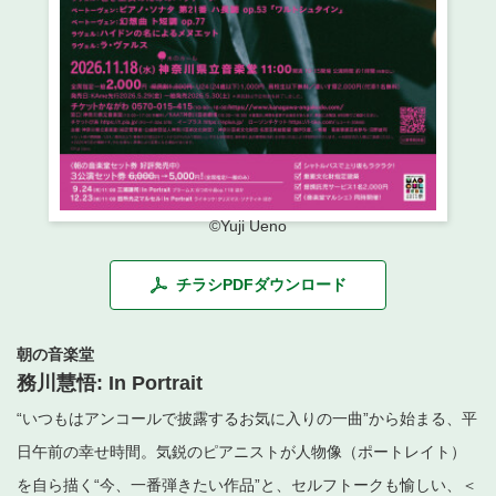
・ フロアマップ
・ 施設を借りる
音楽堂について
・ 交通案内
・ 空き状況
・ よくある質問
・ 音楽堂のご案内
神奈川県立音楽堂
・ 抽選対象日
SNS
・ フロアマップ
・ 利用料金
・ 芸術参与
©︎Yuji Ueno
・ 建築見学ツアー
チラシPDFダウンロード
朝の音楽堂
務川慧悟: In Portrait
“いつもはアンコールで披露するお気に入りの一曲”から始まる、平
日午前の幸せ時間。気鋭のピアニストが人物像（ポートレイト）
を自ら描く“今、一番弾きたい作品”と、セルフトークも愉しい、＜