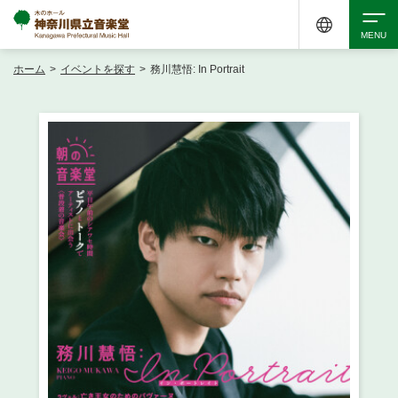
ホーム
>
イベントを探す
>
務川慧悟: In Portrait
検索
アクセシビリティ
チケット購入
交通案内
イベントを探す
・ イベント一覧
ご来場案内
・ イベントカレンダー
・ 館内サービス・アクセシビリティ
施設を借りる