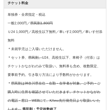
チケット料金
単独券・全席指定・税込
一般2,000円／
県民割1,800円
Ｕ24 1,000円／高校生以下無料／車いす2,000円／車いす付添
無料
＊未就学児はご入場いただけません。
＊セット券、
県民割、
U24、高校生以下、車椅子（付添）は
チケットかながわのみで取扱い。無料券も含め、枚数限定、
要事前予約。引き取り方法により手数料がかかります。
＊
県民割は神奈川県在住・在勤・在学者が対象。ご予約・ご
購入時に住所を確認させていただきます。チケットかながわ
の電話・窓口・WEBにて、KAme先行発売日より取扱いいた
します。
県民割：予定枚数終了