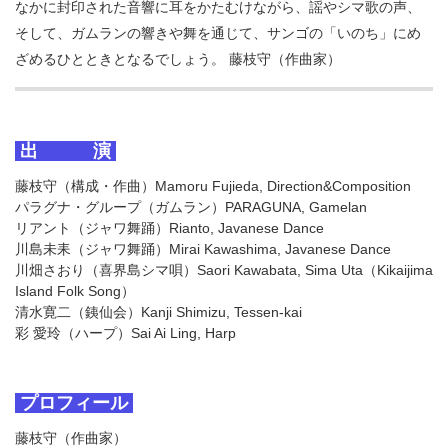
なかに封印された音響に耳をかたむけながら、謡やシマ歌の声、
そして、ガムランの響きや舞を通じて、サンゴの「いのち」にめ
ざめるひとときとなるでしょう。 藤枝守（作曲家）
出 演
藤枝守（構成・作曲）Mamoru Fujieda, Direction&Composition
パラグナ・グループ（ガムラン）PARAGUNA, Gamelan
リアント（ジャワ舞踊）Rianto, Javanese Dance
川島未耒（ジャワ舞踊）Mirai Kawashima, Javanese Dance
川畑さおり（喜界島シマ唄）Saori Kawabata, Sima Uta（Kikaijima
Island Folk Song）
清水寛二（銕仙会）Kanji Shimizu, Tessen-kai
彩 愛玲（ハープ）Sai Ai Ling, Harp
プロフィール
藤枝守（作曲家）