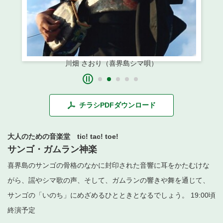
・ フロアマップ
・ 施設を借りる
音楽堂について
・ 交通案内
・ 空き状況
・ よくある質問
・ 音楽堂のご案内
神奈川県立音楽堂
・ 抽選対象日
川畑 さおり（喜界島シマ唄）
SNS
・ フロアマップ
・ 利用料金
・ 芸術参与
チラシPDFダウンロード
・ 建築見学ツアー
大人のための音楽堂 tic! tac! toe!
サンゴ・ガムラン神楽
喜界島のサンゴの骨格のなかに封印された音響に耳をかたむけな
がら、謡やシマ歌の声、そして、ガムランの響きや舞を通じて、
サンゴの「いのち」にめざめるひとときとなるでしょう。 19:00頃
終演予定