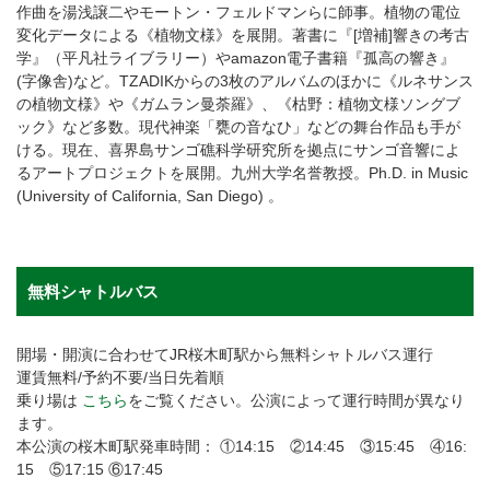
作曲を湯浅譲二やモートン・フェルドマンらに師事。植物の電位
変化データによる《植物文様》を展開。著書に『[増補]響きの考古
学』（平凡社ライブラリー）やamazon電子書籍『孤高の響き』
(字像舎)など。TZADIKからの3枚のアルバムのほかに《ルネサンス
の植物文様》や《ガムラン曼荼羅》、《枯野：植物文様ソングブ
ック》など多数。現代神楽「甕の音なひ」などの舞台作品も手が
ける。現在、喜界島サンゴ礁科学研究所を拠点にサンゴ音響によ
るアートプロジェクトを展開。九州大学名誉教授。Ph.D. in Music
(University of California, San Diego) 。
無料シャトルバス
開場・開演に合わせてJR桜木町駅から無料シャトルバス運行
運賃無料/予約不要/当日先着順
乗り場は
こちら
をご覧ください。公演によって運行時間が異なり
ます。
本公演の桜木町駅発車時間： ①14:15 ②14:45 ③15:45 ④16:
15 ⑤17:15 ⑥17:45