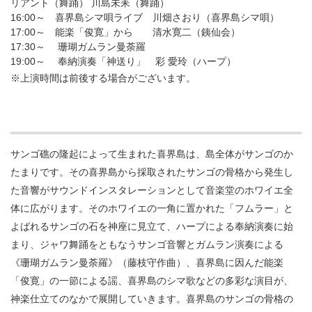
リアント（舞踊） 川島未耒（舞踊）
16:00～ 喜界島シマ唄ライブ 川畑さおり（喜界島シマ唄）
17:00～ 能楽「俊寛」から 清水寛二（銕仙会）
17:30～ 珊瑚ガムラン曼荼羅
19:00～ 奉納演奏「神送り」 彩 愛玲（ハープ）
※上演時間は前後する場合がございます。
サンゴ礁の隆起によって生まれた喜界島は、島全体がサンゴのか
たまりです。その喜界島から採取されたサンゴの骨格から発生し
た音響がサウンドインスタレーションとして音楽堂のホワイエ全
体に広がります。そのホワイエの一角に置かれた「フムラー」と
よばれるサンゴの石を神座に見立て、ハープによる奉納演奏に始
まり、ジャワ舞踊をともなうサンゴ音響とガムラン演奏による
《珊瑚ガムラン曼荼羅》（藤枝守作曲）、喜界島に因んだ能楽
「俊寛」の一節による謡、喜界島のシマ歌などの多彩な演目が、
神楽仕立てのなかで展開していきます。喜界島のサンゴの骨格の