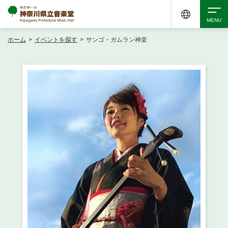
ホーム
>
イベントを探す
>
サンゴ・ガムラン神楽
検索
アクセシビリティ
チケット購入
交通案内
イベントを探す
・ イベント一覧
ご来場案内
・ イベントカレンダー
・ 館内サービス・アクセシビリティ
施設を借りる