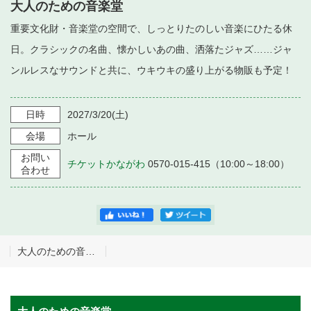
・ フロアマップ
大人のための音楽堂
・ 施設を借りる
音楽堂について
重要文化財・音楽堂の空間で、しっとりたのしい音楽にひたる休
・ 交通案内
日。クラシックの名曲、懐かしいあの曲、洒落たジャズ……ジャ
・ 空き状況
・ よくある質問
ンルレスなサウンドと共に、ウキウキの盛り上がる物販も予定！
・ 音楽堂のご案内
神奈川県立音楽堂
・ 抽選対象日
SNS
・ フロアマップ
日時
2027/3/20
(土)
・ 利用料金
・ 芸術参与
会場
ホール
お問い
チケットかながわ
0570-015-415（10:00～18:00）
・ 建築見学ツアー
合わせ
大人のための音楽堂