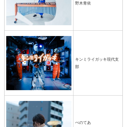
野木青依
キンミライガッキ現代支
部
ぺのてあ