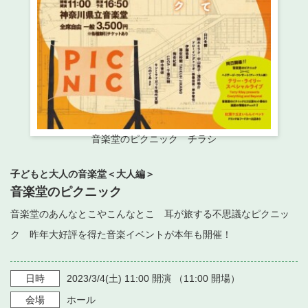
・ フロアマップ
・ 施設を借りる
音楽堂について
・ 交通案内
・ 空き状況
・ よくある質問
・ 音楽堂のご案内
神奈川県立音楽堂
・ 抽選対象日
SNS
・ フロアマップ
・ 利用料金
・ 芸術参与
音楽堂のピクニック チラシ
・ 建築見学ツアー
子どもと大人の音楽堂＜大人編＞
音楽堂のピクニック
音楽堂のあんなとこやこんなとこ 耳が旅する不思議なピクニッ
ク 昨年大好評を得た音楽イベントが本年も開催！
日時
2023/3/4
(土)
11:00
開演 （
11:00
開場）
会場
ホール