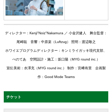
ディレクター：Kenji"Noiz"Nakamura ／ 小金沢健人 舞台監督：
尾崎聡 音響：中原楽（Luftzug） 照明：渡辺敬之
ホワイエプログラムディレクター：キンミライガッキ現代支部、
ぺのてあ 空間設計・施工：坂口陽（MYG round inc.）
宣伝美術：水澤充（MYG round inc.） 制作：宮﨑有里 企画製
作：Good Mode Teams
チケット