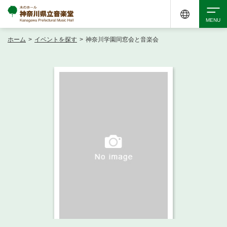
ホーム
>
イベントを探す
>
神奈川学園同窓会と音楽会
検索
アクセシビリティ
チケット購入
交通案内
イベントを探す
・ イベント一覧
ご来場案内
・ イベントカレンダー
・ 館内サービス・アクセシビリティ
施設を借りる