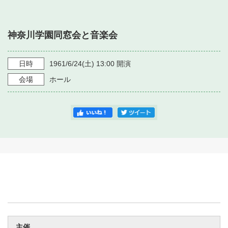
・ フロアマップ
・ 施設を借りる
音楽堂について
・ 交通案内
神奈川学園同窓会と音楽会
・ 空き状況
・ よくある質問
・ 音楽堂のご案内
神奈川県立音楽堂
・ 抽選対象日
日時
1961/6/24
(土)
13:00
開演
SNS
・ フロアマップ
会場
ホール
・ 利用料金
・ 芸術参与
・ 建築見学ツアー
主催