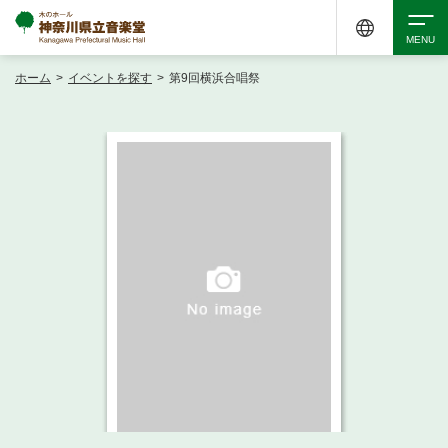
ホーム
>
イベントを探す
>
第9回横浜合唱祭
検索
アクセシビリティ
チケット購入
交通案内
イベントを探す
・ イベント一覧
ご来場案内
・ イベントカレンダー
・ 館内サービス・アクセシビリティ
施設を借りる