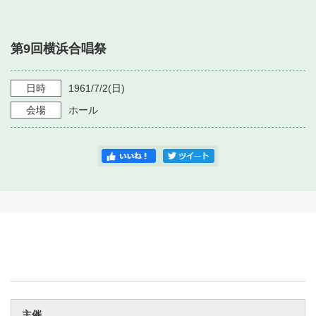
・ フロアマップ
・ 施設を借りる
音楽堂について
・ 交通案内
第9回横浜合唱祭
・ 空き状況
・ よくある質問
・ 音楽堂のご案内
神奈川県立音楽堂
・ 抽選対象日
日時
1961/7/2
(日)
SNS
・ フロアマップ
会場
ホール
・ 利用料金
・ 芸術参与
・ 建築見学ツアー
主催