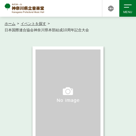
ホーム
>
イベントを探す
>
検索
日本国際連合協会神奈川県本部結成10周年記念大会
アクセシビリティ
チケット購入
交通案内
イベントを探す
・ イベント一覧
ご来場案内
・ イベントカレンダー
・ 館内サービス・アクセシビリティ
施設を借りる