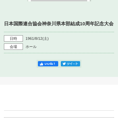
・ フロアマップ
・ 施設を借りる
音楽堂について
・ 交通案内
・ 空き状況
日本国際連合協会神奈川県本部結成10周年記念大会
・ よくある質問
・ 音楽堂のご案内
神奈川県立音楽堂
・ 抽選対象日
SNS
日時
1961/8/12
(土)
・ フロアマップ
・ 利用料金
会場
ホール
・ 芸術参与
・ 建築見学ツアー