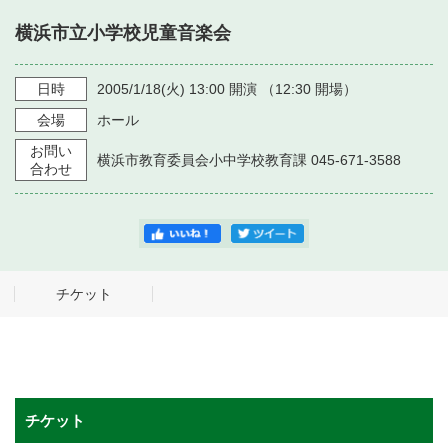
・ フロアマップ
横浜市立小学校児童音楽会
・ 施設を借りる
音楽堂について
・ 交通案内
・ 空き状況
日時
2005/1/18
(火)
13:00
開演 （
12:30
開場）
・ よくある質問
・ 音楽堂のご案内
神奈川県立音楽堂
会場
ホール
・ 抽選対象日
SNS
お問い
・ フロアマップ
横浜市教育委員会小中学校教育課 045-671-3588
・ 利用料金
合わせ
・ 芸術参与
・ 建築見学ツアー
チケット
チケット