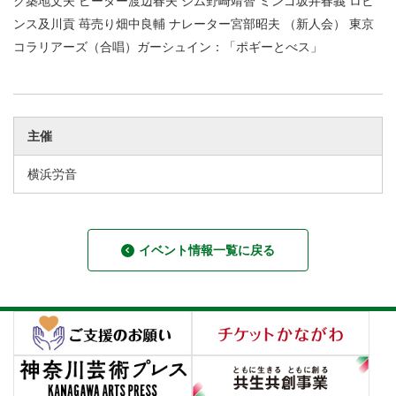
ク築地文夫 ピーター渡辺春夫 ジム野崎靖智 ミンゴ坂井春義 ロビ
ンス及川貢 苺売り畑中良輔 ナレーター宮部昭夫 （新人会） 東京
コラリアーズ（合唱）ガーシュイン：「ポギーとべス」
主催
横浜労音
イベント情報一覧に戻る