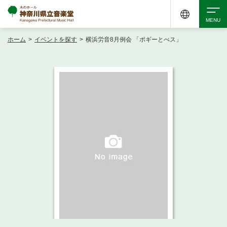
ホーム
>
イベントを探す
>
横浜労音8月例会 「ポギーとべス」
検索
アクセシビリティ
チケット購入
交通案内
イベントを探す
・ イベント一覧
ご来場案内
・ イベントカレンダー
・ 館内サービス・アクセシビリティ
施設を借りる