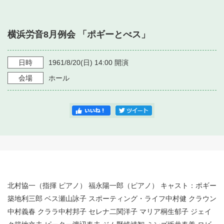
・ フロアマップ
・ 施設を借りる
音楽堂について
・ 交通案内
横浜労音8月例会 「ポギーとべス」
・ 空き状況
・ よくある質問
・ 音楽堂のご案内
神奈川県立音楽堂
・ 抽選対象日
日時
1961/8/20
(日)
14:00
開演
SNS
・ フロアマップ
会場
ホール
・ 利用料金
・ 芸術参与
・ 建築見学ツアー
北村協一（指揮 ピアノ） 福永陽一郎（ピアノ） キャスト：ポギー
築地利三郎 ベス瀬山詠子 スポーティング・ライフ中村健 クラウン
中村義春 クララ中村邦子 セレナ二関洋子 マリア桐生郁子 ジェイ