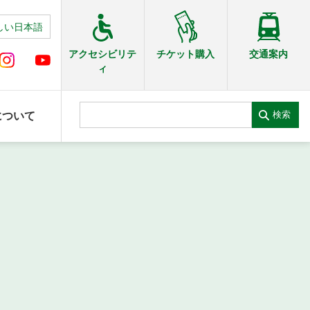
しい日本語
交通案内
アクセシビリテ
チケット購入
ィ
検索
について