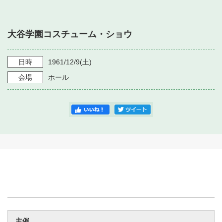
・ フロアマップ
・ 施設を借りる
音楽堂について
・ 交通案内
大谷学園コスチューム・ショウ
・ 空き状況
・ よくある質問
・ 音楽堂のご案内
神奈川県立音楽堂
・ 抽選対象日
日時
1961/12/9
(土)
SNS
・ フロアマップ
会場
ホール
・ 利用料金
・ 芸術参与
・ 建築見学ツアー
主催