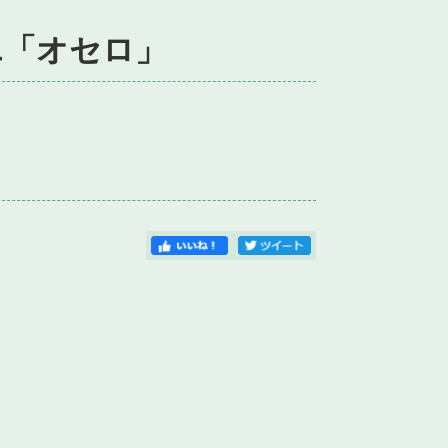
エ「オセロ」