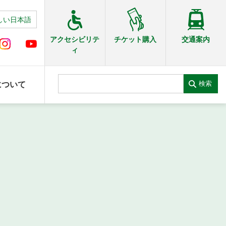
しい日本語
交通案内
アクセシビリテ
チケット購入
ィ
検索
について