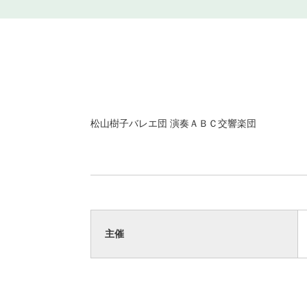
松山樹子バレエ団 演奏ＡＢＣ交響楽団
主催