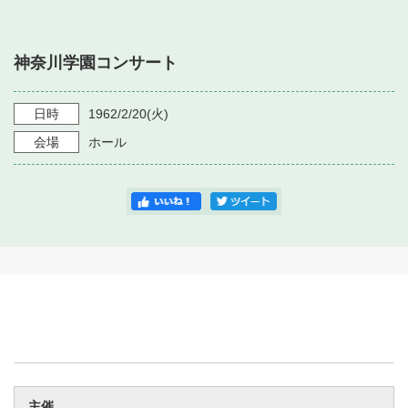
・ フロアマップ
・ 施設を借りる
音楽堂について
・ 交通案内
神奈川学園コンサート
・ 空き状況
・ よくある質問
・ 音楽堂のご案内
神奈川県立音楽堂
・ 抽選対象日
日時
1962/2/20
(火)
SNS
・ フロアマップ
会場
ホール
・ 利用料金
・ 芸術参与
・ 建築見学ツアー
主催