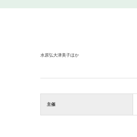
水原弘大津美子ほか
主催