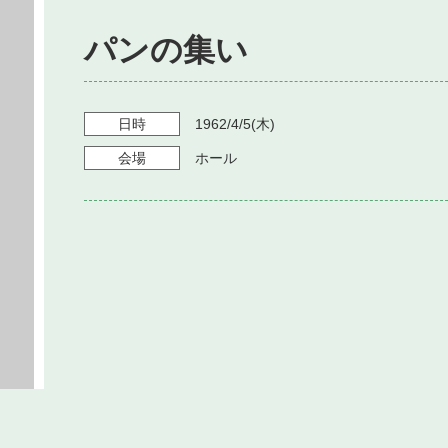
パンの集い
日時
1962/4/5
(木)
会場
ホール