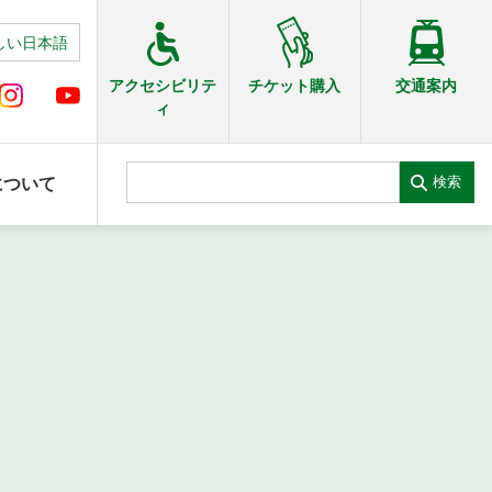
しい日本語
交通案内
アクセシビリテ
チケット購入
ィ
検索
について