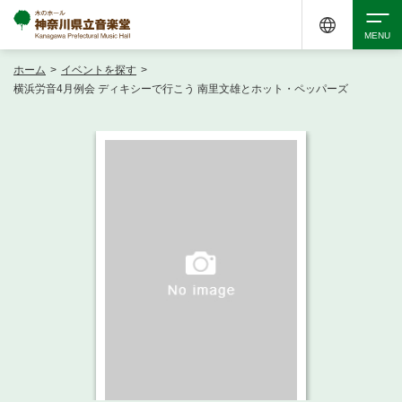
ホーム
>
イベントを探す
>
検索
横浜労音4月例会 ディキシーで行こう 南里文雄とホット・ペッパーズ
アクセシビリティ
チケット購入
交通案内
イベントを探す
・ イベント一覧
ご来場案内
・ イベントカレンダー
・ 館内サービス・アクセシビリティ
施設を借りる