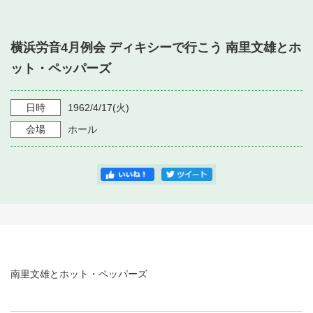
・ フロアマップ
・ 施設を借りる
音楽堂について
・ 交通案内
横浜労音4月例会 ディキシーで行こう 南里文雄とホ
・ 空き状況
・ よくある質問
ット・ペッパーズ
・ 音楽堂のご案内
神奈川県立音楽堂
・ 抽選対象日
SNS
・ フロアマップ
日時
1962/4/17
(火)
・ 利用料金
会場
ホール
・ 芸術参与
・ 建築見学ツアー
南里文雄とホット・ペッパーズ