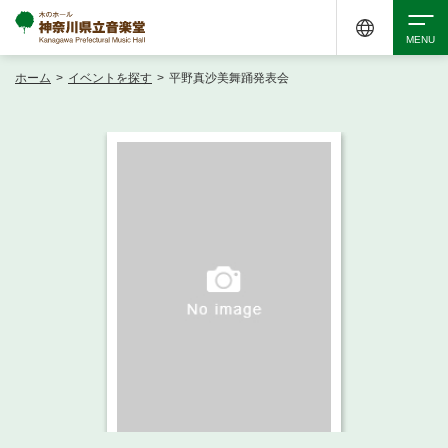
ホーム
>
イベントを探す
>
平野真沙美舞踊発表会
検索
アクセシビリティ
チケット購入
交通案内
イベントを探す
・ イベント一覧
ご来場案内
・ イベントカレンダー
・ 館内サービス・アクセシビリティ
施設を借りる