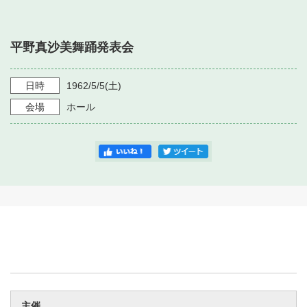
・ フロアマップ
・ 施設を借りる
音楽堂について
・ 交通案内
平野真沙美舞踊発表会
・ 空き状況
・ よくある質問
・ 音楽堂のご案内
神奈川県立音楽堂
・ 抽選対象日
日時
1962/5/5
(土)
SNS
・ フロアマップ
会場
ホール
・ 利用料金
・ 芸術参与
・ 建築見学ツアー
主催