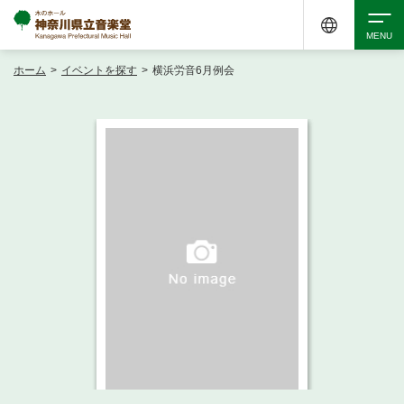
ホーム
>
イベントを探す
>
横浜労音6月例会
検索
アクセシビリティ
チケット購入
交通案内
イベントを探す
・ イベント一覧
ご来場案内
・ イベントカレンダー
・ 館内サービス・アクセシビリティ
施設を借りる