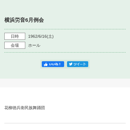
・ フロアマップ
・ 施設を借りる
音楽堂について
・ 交通案内
横浜労音6月例会
・ 空き状況
・ よくある質問
・ 音楽堂のご案内
神奈川県立音楽堂
・ 抽選対象日
日時
1962/6/16
(土)
SNS
・ フロアマップ
会場
ホール
・ 利用料金
・ 芸術参与
・ 建築見学ツアー
花柳徳兵衛民族舞踊団