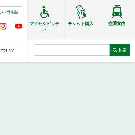
しい日本語
交通案内
アクセシビリテ
チケット購入
ィ
検索
について