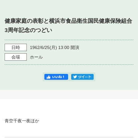
・ フロアマップ
・ 施設を借りる
音楽堂について
・ 交通案内
健康家庭の表彰と横浜市食品衛生国民健康保険組合
・ 空き状況
・ よくある質問
3周年記念のつどい
・ 音楽堂のご案内
神奈川県立音楽堂
・ 抽選対象日
SNS
・ フロアマップ
日時
1962/6/25
(月)
13:00
開演
・ 利用料金
会場
ホール
・ 芸術参与
・ 建築見学ツアー
青空千夜一夜ほか