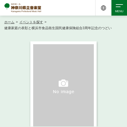
ホーム
>
イベントを探す
>
検索
健康家庭の表彰と横浜市食品衛生国民健康保険組合3周年記念のつどい
アクセシビリティ
チケット購入
交通案内
イベントを探す
・ イベント一覧
ご来場案内
・ イベントカレンダー
・ 館内サービス・アクセシビリティ
施設を借りる