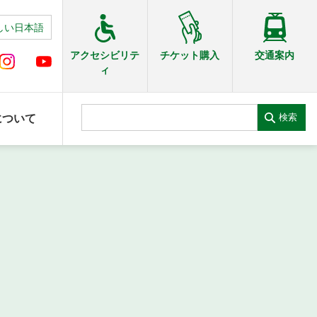
しい日本語
交通案内
アクセシビリテ
チケット購入
ィ
検索
について