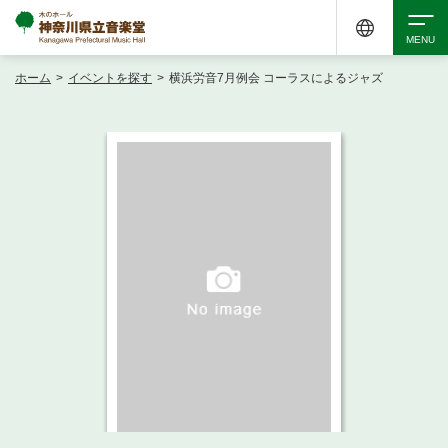
ホーム
>
イベントを探す
>
横浜労音7月例会 コーラスによるジャズ
検索
アクセシビリティ
チケット購入
交通案内
イベントを探す
・ イベント一覧
ご来場案内
・ イベントカレンダー
・ 館内サービス・アクセシビリティ
施設を借りる