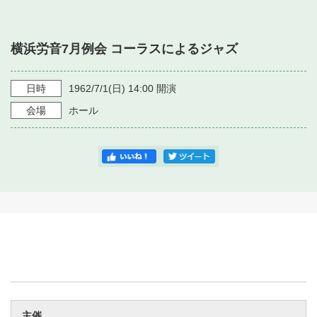
・ フロアマップ
・ 施設を借りる
音楽堂について
・ 交通案内
横浜労音7月例会 コーラスによるジャズ
・ 空き状況
・ よくある質問
・ 音楽堂のご案内
神奈川県立音楽堂
・ 抽選対象日
日時
1962/7/1
(日)
14:00
開演
SNS
・ フロアマップ
会場
ホール
・ 利用料金
・ 芸術参与
・ 建築見学ツアー
主催