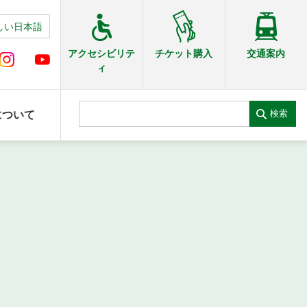
しい日本語
交通案内
アクセシビリテ
チケット購入
ィ
検索
について