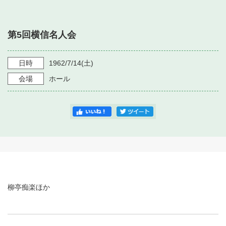
・ フロアマップ
・ 施設を借りる
音楽堂について
・ 交通案内
第5回横信名人会
・ 空き状況
・ よくある質問
・ 音楽堂のご案内
神奈川県立音楽堂
・ 抽選対象日
日時
1962/7/14
(土)
SNS
・ フロアマップ
会場
ホール
・ 利用料金
・ 芸術参与
・ 建築見学ツアー
柳亭痴楽ほか