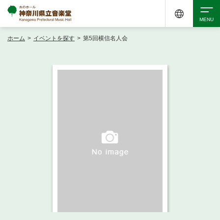
ホーム
>
イベントを探す
>
第5回横信名人会
検索
アクセシビリティ
チケット購入
交通案内
イベントを探す
・ イベント一覧
ご来場案内
・ イベントカレンダー
・ 館内サービス・アクセシビリティ
施設を借りる