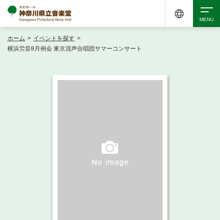
ホーム
>
イベントを探す
>
検索
横浜労音8月例会 東京混声合唱団サマーコンサート
アクセシビリティ
チケット購入
交通案内
イベントを探す
・ イベント一覧
ご来場案内
・ イベントカレンダー
・ 館内サービス・アクセシビリティ
施設を借りる