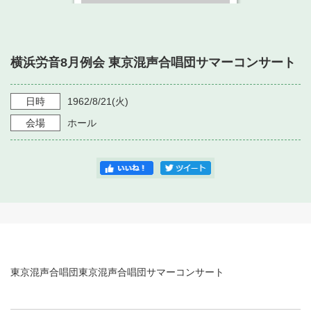
・ フロアマップ
・ 施設を借りる
音楽堂について
・ 交通案内
・ 空き状況
横浜労音8月例会 東京混声合唱団サマーコンサート
・ よくある質問
・ 音楽堂のご案内
神奈川県立音楽堂
・ 抽選対象日
SNS
日時
1962/8/21
(火)
・ フロアマップ
・ 利用料金
会場
ホール
・ 芸術参与
・ 建築見学ツアー
東京混声合唱団東京混声合唱団サマーコンサート