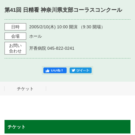
・ フロアマップ
第41回 日精看 神奈川県支部コーラスコンクール
・ 施設を借りる
音楽堂について
・ 交通案内
・ 空き状況
日時
2005/2/10
(木)
10:00
開演 （
9:30
開場）
・ よくある質問
・ 音楽堂のご案内
神奈川県立音楽堂
会場
ホール
・ 抽選対象日
SNS
お問い
・ フロアマップ
芹香病院 045-822-0241
・ 利用料金
合わせ
・ 芸術参与
・ 建築見学ツアー
チケット
チケット