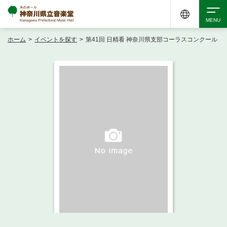
ホーム
>
イベントを探す
>
第41回 日精看 神奈川県支部コーラスコンクール
検索
アクセシビリティ
チケット購入
交通案内
イベントを探す
・ イベント一覧
ご来場案内
・ イベントカレンダー
・ 館内サービス・アクセシビリティ
施設を借りる