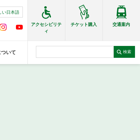
しい日本語
交通案内
アクセシビリテ
チケット購入
ィ
検索
について