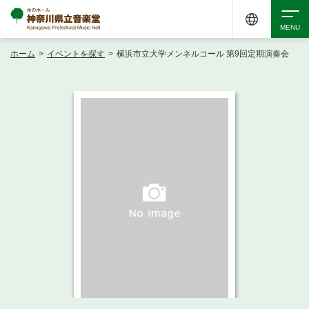
ホーム
>
イベントを探す
>
横浜市立大学メンネルコール 第9回定期演奏会
検索
アクセシビリティ
チケット購入
交通案内
イベントを探す
・ イベント一覧
ご来場案内
・ イベントカレンダー
・ 館内サービス・アクセシビリティ
施設を借りる