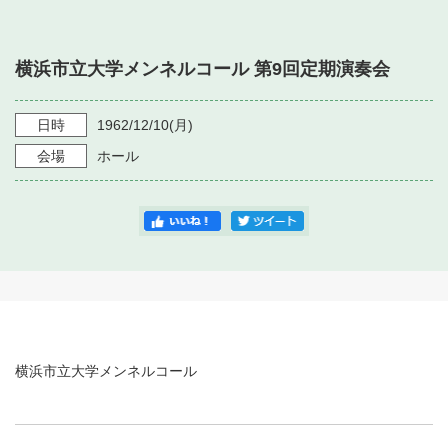
・ フロアマップ
・ 施設を借りる
音楽堂について
・ 交通案内
横浜市立大学メンネルコール 第9回定期演奏会
・ 空き状況
・ よくある質問
・ 音楽堂のご案内
神奈川県立音楽堂
・ 抽選対象日
日時
1962/12/10
(月)
SNS
・ フロアマップ
会場
ホール
・ 利用料金
・ 芸術参与
・ 建築見学ツアー
横浜市立大学メンネルコール