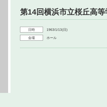
第14回横浜市立桜丘高
日時
1963/1/13
(日)
会場
ホール