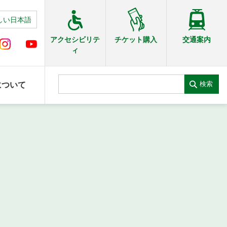
しい日本語
交通案内
アクセシビリテ
チケット購入
ィ
検索
について