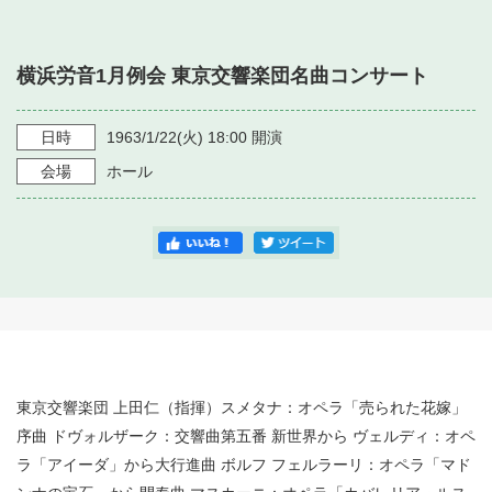
・ フロアマップ
・ 施設を借りる
音楽堂について
・ 交通案内
横浜労音1月例会 東京交響楽団名曲コンサート
・ 空き状況
・ よくある質問
・ 音楽堂のご案内
神奈川県立音楽堂
・ 抽選対象日
日時
1963/1/22
(火)
18:00
開演
SNS
・ フロアマップ
会場
ホール
・ 利用料金
・ 芸術参与
・ 建築見学ツアー
東京交響楽団 上田仁（指揮）スメタナ：オペラ「売られた花嫁」
序曲 ドヴォルザーク：交響曲第五番 新世界から ヴェルディ：オペ
ラ「アイーダ」から大行進曲 ボルフ フェルラーリ：オペラ「マド