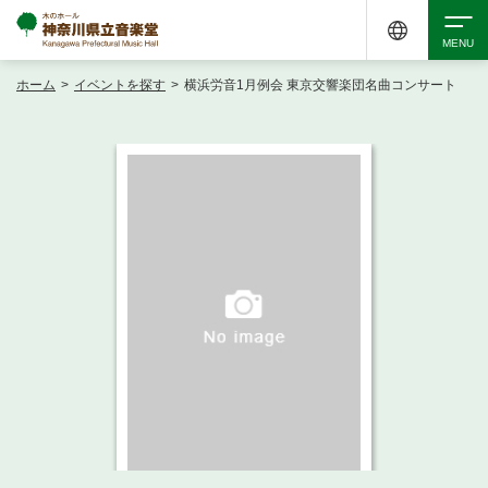
ホーム
>
イベントを探す
>
横浜労音1月例会 東京交響楽団名曲コンサート
検索
アクセシビリティ
チケット購入
交通案内
イベントを探す
・ イベント一覧
ご来場案内
・ イベントカレンダー
・ 館内サービス・アクセシビリティ
施設を借りる