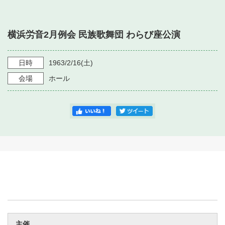
・ フロアマップ
・ 施設を借りる
音楽堂について
・ 交通案内
横浜労音2月例会 民族歌舞団 わらび座公演
・ 空き状況
・ よくある質問
・ 音楽堂のご案内
神奈川県立音楽堂
・ 抽選対象日
日時
1963/2/16
(土)
SNS
・ フロアマップ
会場
ホール
・ 利用料金
・ 芸術参与
・ 建築見学ツアー
主催