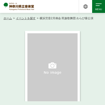
ホーム
>
イベントを探す
>
横浜労音2月例会 民族歌舞団 わらび座公演
検索
アクセシビリティ
チケット購入
交通案内
イベントを探す
・ イベント一覧
ご来場案内
・ イベントカレンダー
・ 館内サービス・アクセシビリティ
施設を借りる