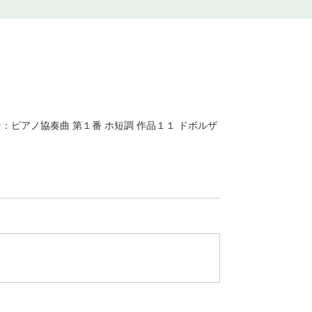
：ピアノ協奏曲 第１番 ホ短調 作品１１ ドボルザ