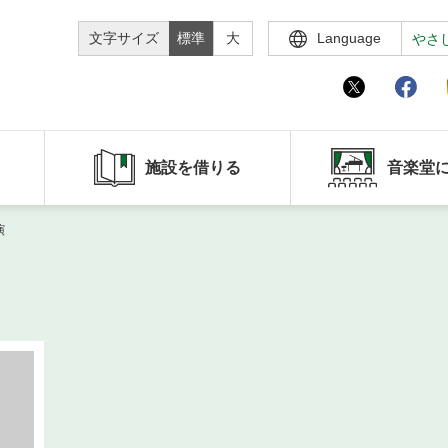
文字サイズ
標準
大
Language
やさ
施設を借りる
音楽堂
演