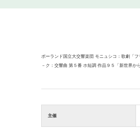
ポーランド国立大交響楽団 モニュシコ：歌劇「フリ
－ク：交響曲 第５番 ホ短調 作品９５「新世界か
主催