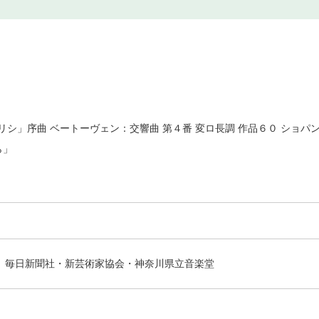
シ」序曲 ベートーヴェン：交響曲 第４番 変ロ長調 作品６０ ショパン
ら」
毎日新聞社・新芸術家協会・神奈川県立音楽堂