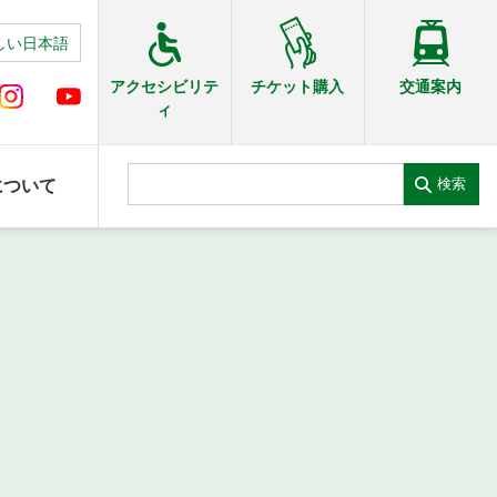
しい日本語
交通案内
アクセシビリテ
チケット購入
ィ
検索
について