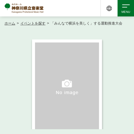
ホーム
>
イベントを探す
>
「みんなで横浜を美しく」する運動推進大会
検索
アクセシビリティ
チケット購入
交通案内
イベントを探す
・ イベント一覧
ご来場案内
・ イベントカレンダー
・ 館内サービス・アクセシビリティ
施設を借りる