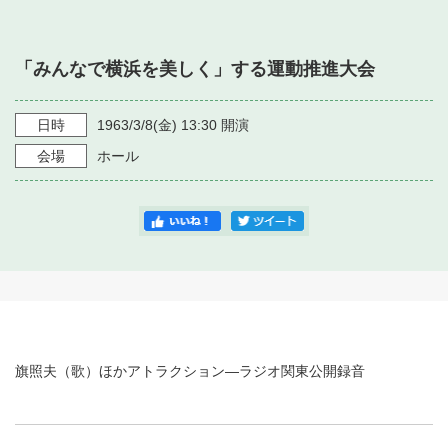
・ フロアマップ
・ 施設を借りる
音楽堂について
・ 交通案内
「みんなで横浜を美しく」する運動推進大会
・ 空き状況
・ よくある質問
・ 音楽堂のご案内
神奈川県立音楽堂
・ 抽選対象日
日時
1963/3/8
(金)
13:30
開演
SNS
・ フロアマップ
会場
ホール
・ 利用料金
・ 芸術参与
・ 建築見学ツアー
旗照夫（歌）ほかアトラクション―ラジオ関東公開録音