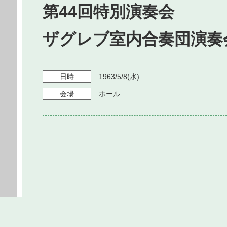
第44回特別演奏会
ザグレブ室内合奏団演奏
日時
1963/5/8
(水)
会場
ホール