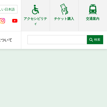
しい日本語
交通案内
アクセシビリテ
チケット購入
ィ
検索
について