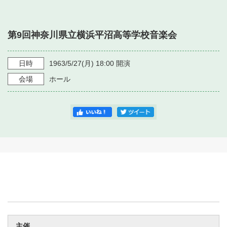
・ フロアマップ
・ 施設を借りる
音楽堂について
・ 交通案内
第9回神奈川県立横浜平沼高等学校音楽会
・ 空き状況
・ よくある質問
・ 音楽堂のご案内
神奈川県立音楽堂
・ 抽選対象日
日時
1963/5/27
(月)
18:00
開演
SNS
・ フロアマップ
会場
ホール
・ 利用料金
・ 芸術参与
・ 建築見学ツアー
主催