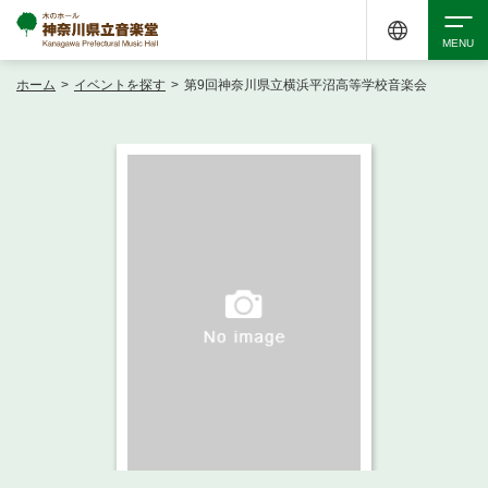
ホーム
>
イベントを探す
>
第9回神奈川県立横浜平沼高等学校音楽会
検索
アクセシビリティ
チケット購入
交通案内
イベントを探す
・ イベント一覧
ご来場案内
・ イベントカレンダー
・ 館内サービス・アクセシビリティ
施設を借りる