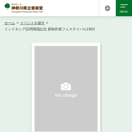
ホーム
>
イベントを探す
>
検索
インドネシア訪問帰国記念 新制作座フェステイバル1963
アクセシビリティ
チケット購入
交通案内
イベントを探す
・ イベント一覧
ご来場案内
・ イベントカレンダー
・ 館内サービス・アクセシビリティ
施設を借りる