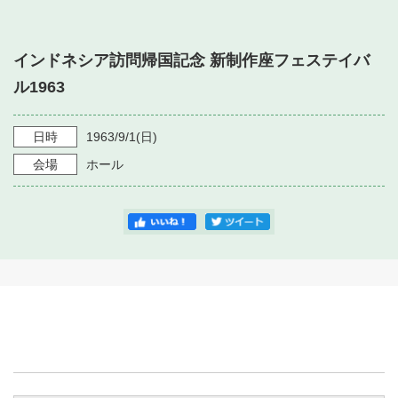
・ フロアマップ
・ 施設を借りる
音楽堂について
・ 交通案内
インドネシア訪問帰国記念 新制作座フェステイバ
・ 空き状況
・ よくある質問
ル1963
・ 音楽堂のご案内
神奈川県立音楽堂
・ 抽選対象日
SNS
・ フロアマップ
日時
1963/9/1
(日)
・ 利用料金
会場
ホール
・ 芸術参与
・ 建築見学ツアー