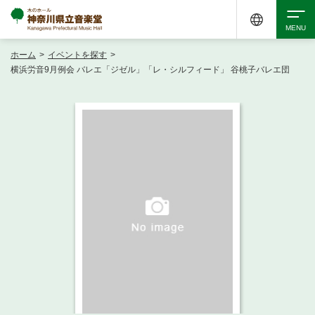
ホーム
>
イベントを探す
>
検索
横浜労音9月例会 バレエ「ジゼル」「レ・シルフィード」 谷桃子バレエ団
アクセシビリティ
チケット購入
交通案内
イベントを探す
・ イベント一覧
ご来場案内
・ イベントカレンダー
・ 館内サービス・アクセシビリティ
施設を借りる