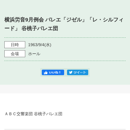
・ フロアマップ
・ 施設を借りる
音楽堂について
・ 交通案内
横浜労音9月例会 バレエ「ジゼル」「レ・シルフィ
・ 空き状況
・ よくある質問
ード」 谷桃子バレエ団
・ 音楽堂のご案内
神奈川県立音楽堂
・ 抽選対象日
SNS
・ フロアマップ
日時
1963/9/4
(水)
・ 利用料金
会場
ホール
・ 芸術参与
・ 建築見学ツアー
ＡＢＣ交響楽団 谷桃子バレエ団