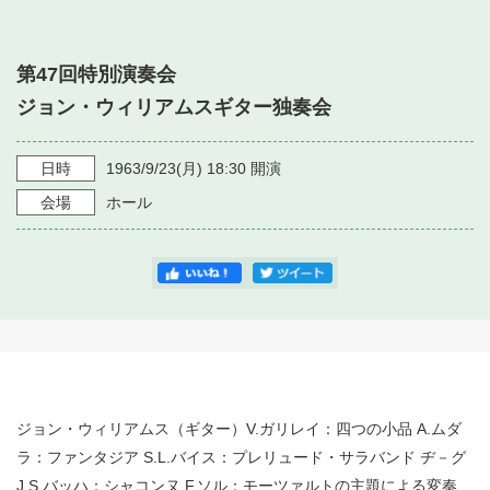
・ フロアマップ
・ 施設を借りる
音楽堂について
・ 交通案内
第47回特別演奏会
・ 空き状況
・ よくある質問
ジョン・ウィリアムスギター独奏会
・ 音楽堂のご案内
神奈川県立音楽堂
・ 抽選対象日
SNS
・ フロアマップ
日時
1963/9/23
(月)
18:30
開演
・ 利用料金
会場
ホール
・ 芸術参与
・ 建築見学ツアー
ジョン・ウィリアムス（ギター）V.ガリレイ：四つの小品 A.ムダ
ラ：ファンタジア S.L.バイス：プレリュード・サラバンド ヂ－グ
J.S.バッハ：シャコンヌ F.ソル：モーツァルトの主題による変奏