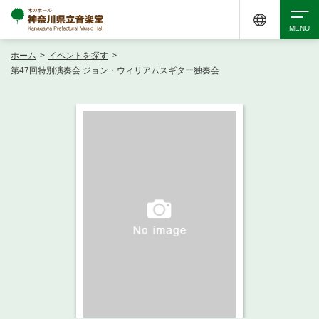
ホーム
>
イベントを探す
>
検索
第47回特別演奏会 ジョン・ウィリアムスギター独奏会
アクセシビリティ
チケット購入
交通案内
イベントを探す
・ イベント一覧
ご来場案内
・ イベントカレンダー
・ 館内サービス・アクセシビリティ
施設を借りる