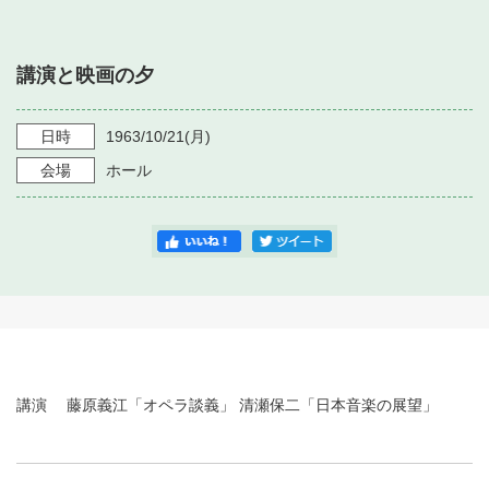
・ フロアマップ
・ 施設を借りる
音楽堂について
・ 交通案内
講演と映画の夕
・ 空き状況
・ よくある質問
・ 音楽堂のご案内
神奈川県立音楽堂
・ 抽選対象日
日時
1963/10/21
(月)
SNS
・ フロアマップ
会場
ホール
・ 利用料金
・ 芸術参与
・ 建築見学ツアー
講演 藤原義江「オペラ談義」 清瀬保二「日本音楽の展望」