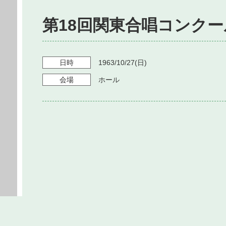
第18回関東合唱コンクー
日時
1963/10/27
(日)
会場
ホール