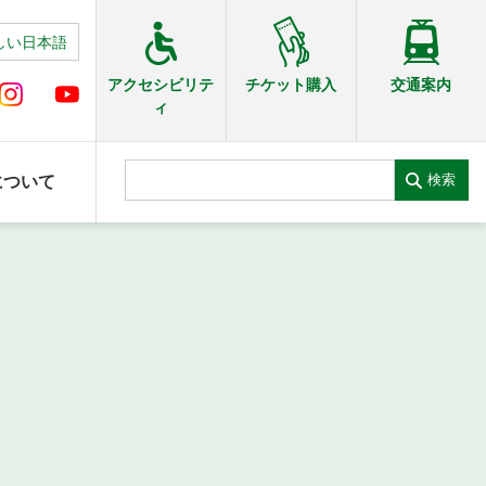
しい日本語
交通案内
アクセシビリテ
チケット購入
ィ
検索
について