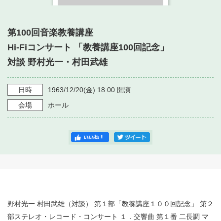
・ フロアマップ
・ 施設を借りる
音楽堂について
・ 交通案内
第100回音楽教養講座
・ 空き状況
・ よくある質問
Hi-Fiコンサート 「教養講座100回記念」
・ 音楽堂のご案内
神奈川県立音楽堂
・ 抽選対象日
対談 野村光一・村田武雄
SNS
・ フロアマップ
・ 利用料金
日時
1963/12/20
(金)
18:00
開演
・ 芸術参与
会場
ホール
・ 建築見学ツアー
野村光一 村田武雄（対談） 第１部「教養講座１００回記念」 第２
部ステレオ・レコード・コンサート １．交響曲 第１番 二長調 マ