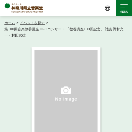
ホーム
>
イベントを探す
>
検索
第100回音楽教養講座 Hi-Fiコンサート 「教養講座100回記念」 対談 野村光
一・村田武雄
アクセシビリティ
チケット購入
交通案内
イベントを探す
・ イベント一覧
ご来場案内
・ イベントカレンダー
・ 館内サービス・アクセシビリティ
施設を借りる