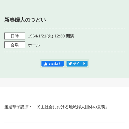
・ フロアマップ
・ 施設を借りる
音楽堂について
・ 交通案内
新春婦人のつどい
・ 空き状況
・ よくある質問
・ 音楽堂のご案内
神奈川県立音楽堂
・ 抽選対象日
日時
1964/1/21
(火)
12:30
開演
SNS
・ フロアマップ
会場
ホール
・ 利用料金
・ 芸術参与
・ 建築見学ツアー
渡辺華子講演：「民主社会における地域婦人団体の意義」