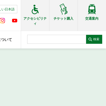
しい日本語
交通案内
アクセシビリテ
チケット購入
ィ
検索
について