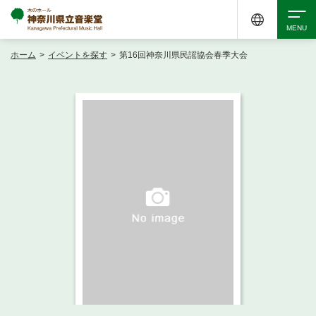
ホーム
>
イベントを探す
>
第16回神奈川県民謡協会春季大会
検索
アクセシビリティ
チケット購入
交通案内
イベントを探す
・ イベント一覧
ご来場案内
・ イベントカレンダー
・ 館内サービス・アクセシビリティ
施設を借りる