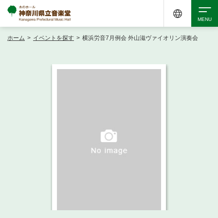
ホーム
>
イベントを探す
>
横浜労音7月例会 外山滋ヴァイオリン演奏会
検索
アクセシビリティ
チケット購入
交通案内
イベントを探す
・ イベント一覧
ご来場案内
・ イベントカレンダー
・ 館内サービス・アクセシビリティ
施設を借りる