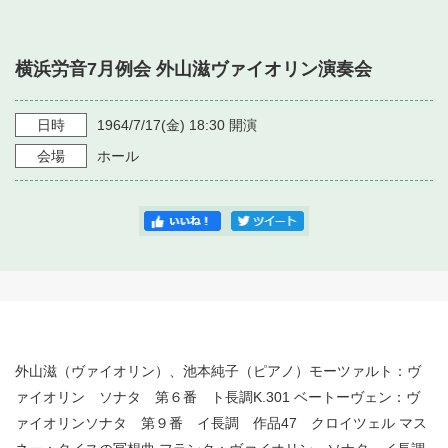
・ フロアマップ
・ 施設を借りる
音楽堂について
・ 交通案内
横浜労音7月例会 外山滋ヴァイオリン演奏会
・ 空き状況
・ よくある質問
・ 音楽堂のご案内
神奈川県立音楽堂
・ 抽選対象日
日時
1964/7/17
(金)
18:30
開演
SNS
・ フロアマップ
会場
ホール
・ 利用料金
・ 芸術参与
・ 建築見学ツアー
外山滋（ヴァイオリン）、池本純子（ピアノ）モーツァルト：ヴ
ァイオリン ソナタ 第６番 ト長調K.301 ベートーヴェン：ヴ
ァイオリンソナタ 第９番 イ長調 作品47 クロイツェル マス